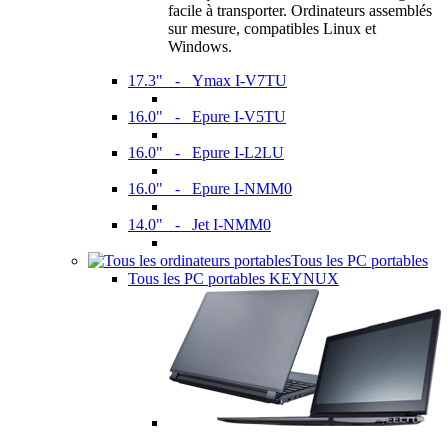
facile à transporter. Ordinateurs assemblés
sur mesure, compatibles Linux et
Windows.
17.3" - Ymax I-V7TU
16.0" - Epure I-V5TU
16.0" - Epure I-L2LU
16.0" - Epure I-NMM0
14.0" - Jet I-NMM0
Tous les PC portables
Tous les PC portables KEYNUX