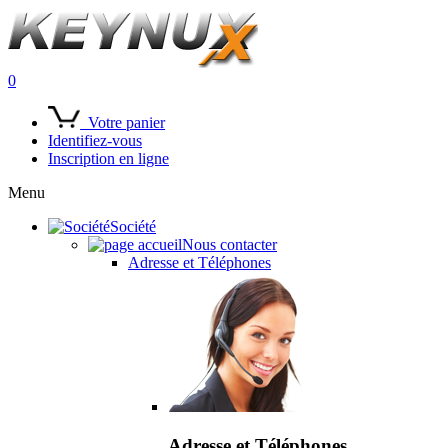
0
Votre panier
Identifiez-vous
Inscription en ligne
Menu
Société
Nous contacter
Adresse et Téléphones
Adresse et Téléphones