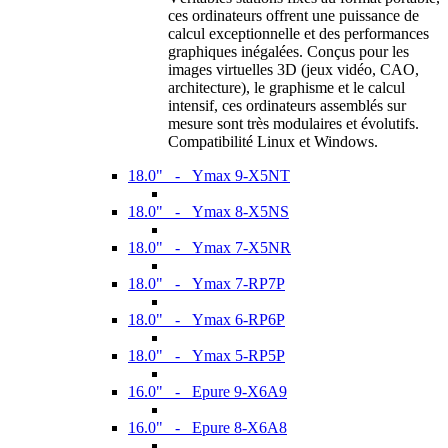
ces ordinateurs offrent une puissance de
calcul exceptionnelle et des performances
graphiques inégalées. Conçus pour les
images virtuelles 3D (jeux vidéo, CAO,
architecture), le graphisme et le calcul
intensif, ces ordinateurs assemblés sur
mesure sont très modulaires et évolutifs.
Compatibilité Linux et Windows.
18.0" - Ymax 9-X5NT
18.0" - Ymax 8-X5NS
18.0" - Ymax 7-X5NR
18.0" - Ymax 7-RP7P
18.0" - Ymax 6-RP6P
18.0" - Ymax 5-RP5P
16.0" - Epure 9-X6A9
16.0" - Epure 8-X6A8