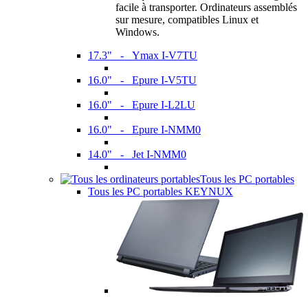
facile à transporter. Ordinateurs assemblés
sur mesure, compatibles Linux et
Windows.
17.3" - Ymax I-V7TU
16.0" - Epure I-V5TU
16.0" - Epure I-L2LU
16.0" - Epure I-NMM0
14.0" - Jet I-NMM0
Tous les PC portables
Tous les PC portables KEYNUX