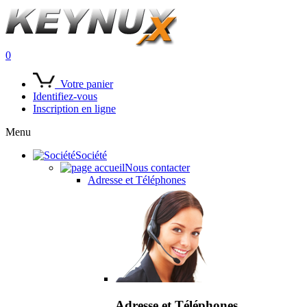
0
Votre panier
Identifiez-vous
Inscription en ligne
Menu
Société
Nous contacter
Adresse et Téléphones
Adresse et Téléphones