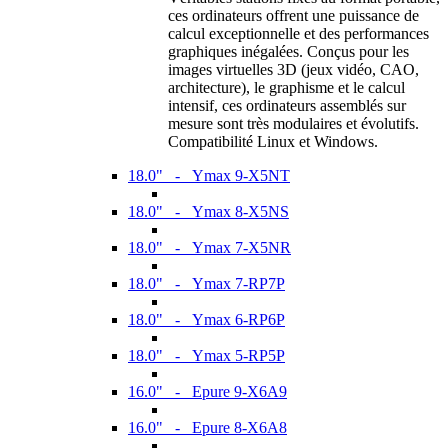
ces ordinateurs offrent une puissance de
calcul exceptionnelle et des performances
graphiques inégalées. Conçus pour les
images virtuelles 3D (jeux vidéo, CAO,
architecture), le graphisme et le calcul
intensif, ces ordinateurs assemblés sur
mesure sont très modulaires et évolutifs.
Compatibilité Linux et Windows.
18.0" - Ymax 9-X5NT
18.0" - Ymax 8-X5NS
18.0" - Ymax 7-X5NR
18.0" - Ymax 7-RP7P
18.0" - Ymax 6-RP6P
18.0" - Ymax 5-RP5P
16.0" - Epure 9-X6A9
16.0" - Epure 8-X6A8