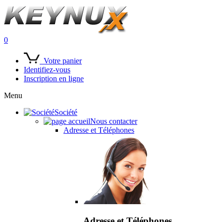
0
Votre panier
Identifiez-vous
Inscription en ligne
Menu
Société
Nous contacter
Adresse et Téléphones
Adresse et Téléphones