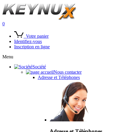
0
Votre panier
Identifiez-vous
Inscription en ligne
Menu
Société
Nous contacter
Adresse et Téléphones
Adresse et Téléphones