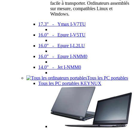
facile à transporter. Ordinateurs assemblés
sur mesure, compatibles Linux et
Windows.
17.3" - Ymax I-V7TU
16.0" - Epure I-V5TU
16.0" - Epure I-L2LU
16.0" - Epure I-NMM0
14.0" - Jet I-NMM0
Tous les PC portables
Tous les PC portables KEYNUX