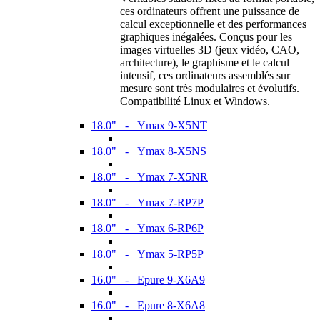
ces ordinateurs offrent une puissance de
calcul exceptionnelle et des performances
graphiques inégalées. Conçus pour les
images virtuelles 3D (jeux vidéo, CAO,
architecture), le graphisme et le calcul
intensif, ces ordinateurs assemblés sur
mesure sont très modulaires et évolutifs.
Compatibilité Linux et Windows.
18.0" - Ymax 9-X5NT
18.0" - Ymax 8-X5NS
18.0" - Ymax 7-X5NR
18.0" - Ymax 7-RP7P
18.0" - Ymax 6-RP6P
18.0" - Ymax 5-RP5P
16.0" - Epure 9-X6A9
16.0" - Epure 8-X6A8