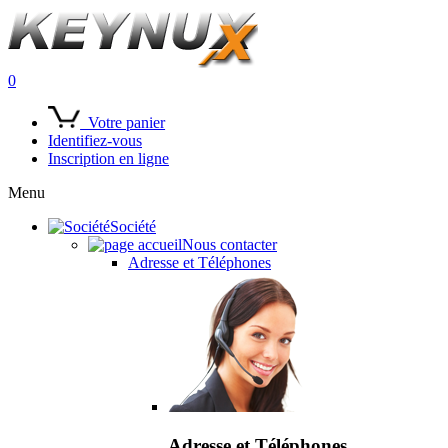
0
Votre panier
Identifiez-vous
Inscription en ligne
Menu
Société
Nous contacter
Adresse et Téléphones
Adresse et Téléphones