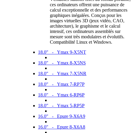
ces ordinateurs offrent une puissance de
calcul exceptionnelle et des performances
graphiques inégalées. Conçus pour les
images virtuelles 3D (jeux vidéo, CAO,
architecture), le graphisme et le calcul
intensif, ces ordinateurs assemblés sur
mesure sont très modulaires et évolutifs.
Compatibilité Linux et Windows.
18.0" - Ymax 9-X5NT
18.0" - Ymax 8-X5NS
18.0" - Ymax 7-X5NR
18.0" - Ymax 7-RP7P
18.0" - Ymax 6-RP6P
18.0" - Ymax 5-RP5P
16.0" - Epure 9-X6A9
16.0" - Epure 8-X6A8