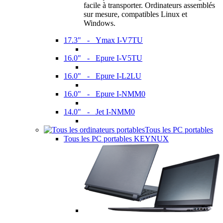
facile à transporter. Ordinateurs assemblés
sur mesure, compatibles Linux et
Windows.
17.3" - Ymax I-V7TU
16.0" - Epure I-V5TU
16.0" - Epure I-L2LU
16.0" - Epure I-NMM0
14.0" - Jet I-NMM0
Tous les PC portables
Tous les PC portables KEYNUX