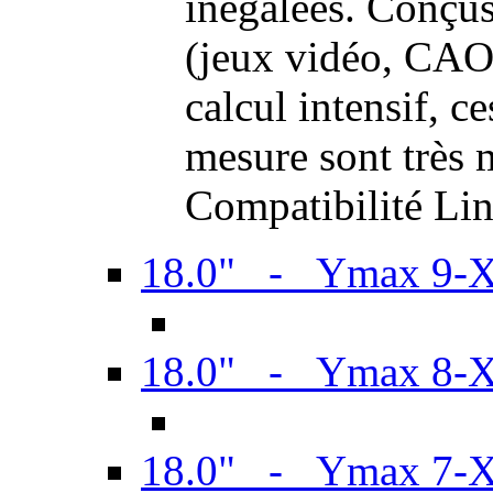
inégalées. Conçus
(jeux vidéo, CAO,
calcul intensif, c
mesure sont très m
Compatibilité Li
18.0" - Ymax 9-
18.0" - Ymax 8-
18.0" - Ymax 7-