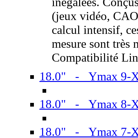
inégalées. Conçus
(jeux vidéo, CAO,
calcul intensif, c
mesure sont très m
Compatibilité Li
18.0" - Ymax 9-
18.0" - Ymax 8-
18.0" - Ymax 7-