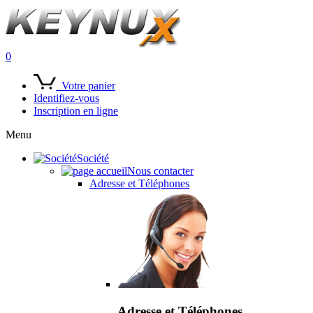
0
Votre panier
Identifiez-vous
Inscription en ligne
Menu
Société
Nous contacter
Adresse et Téléphones
Adresse et Téléphones