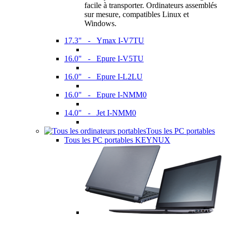
facile à transporter. Ordinateurs assemblés
sur mesure, compatibles Linux et
Windows.
17.3" - Ymax I-V7TU
16.0" - Epure I-V5TU
16.0" - Epure I-L2LU
16.0" - Epure I-NMM0
14.0" - Jet I-NMM0
Tous les PC portables
Tous les PC portables KEYNUX