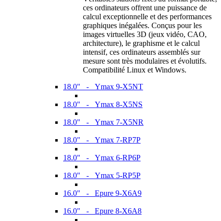
ces ordinateurs offrent une puissance de
calcul exceptionnelle et des performances
graphiques inégalées. Conçus pour les
images virtuelles 3D (jeux vidéo, CAO,
architecture), le graphisme et le calcul
intensif, ces ordinateurs assemblés sur
mesure sont très modulaires et évolutifs.
Compatibilité Linux et Windows.
18.0" - Ymax 9-X5NT
18.0" - Ymax 8-X5NS
18.0" - Ymax 7-X5NR
18.0" - Ymax 7-RP7P
18.0" - Ymax 6-RP6P
18.0" - Ymax 5-RP5P
16.0" - Epure 9-X6A9
16.0" - Epure 8-X6A8