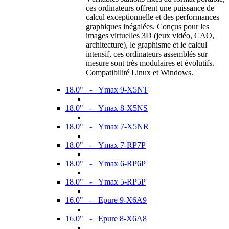
ces ordinateurs offrent une puissance de
calcul exceptionnelle et des performances
graphiques inégalées. Conçus pour les
images virtuelles 3D (jeux vidéo, CAO,
architecture), le graphisme et le calcul
intensif, ces ordinateurs assemblés sur
mesure sont très modulaires et évolutifs.
Compatibilité Linux et Windows.
18.0" - Ymax 9-X5NT
18.0" - Ymax 8-X5NS
18.0" - Ymax 7-X5NR
18.0" - Ymax 7-RP7P
18.0" - Ymax 6-RP6P
18.0" - Ymax 5-RP5P
16.0" - Epure 9-X6A9
16.0" - Epure 8-X6A8