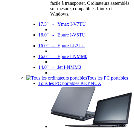
facile à transporter. Ordinateurs assemblés
sur mesure, compatibles Linux et
Windows.
17.3" - Ymax I-V7TU
16.0" - Epure I-V5TU
16.0" - Epure I-L2LU
16.0" - Epure I-NMM0
14.0" - Jet I-NMM0
Tous les PC portables
Tous les PC portables KEYNUX