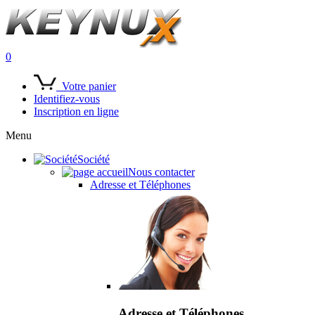
0
Votre panier
Identifiez-vous
Inscription en ligne
Menu
Société
Nous contacter
Adresse et Téléphones
Adresse et Téléphones