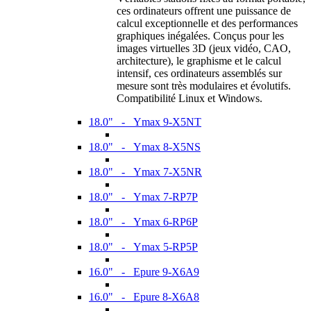
ces ordinateurs offrent une puissance de
calcul exceptionnelle et des performances
graphiques inégalées. Conçus pour les
images virtuelles 3D (jeux vidéo, CAO,
architecture), le graphisme et le calcul
intensif, ces ordinateurs assemblés sur
mesure sont très modulaires et évolutifs.
Compatibilité Linux et Windows.
18.0" - Ymax 9-X5NT
18.0" - Ymax 8-X5NS
18.0" - Ymax 7-X5NR
18.0" - Ymax 7-RP7P
18.0" - Ymax 6-RP6P
18.0" - Ymax 5-RP5P
16.0" - Epure 9-X6A9
16.0" - Epure 8-X6A8