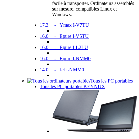
facile à transporter. Ordinateurs assemblés
sur mesure, compatibles Linux et
Windows.
17.3" - Ymax I-V7TU
16.0" - Epure I-V5TU
16.0" - Epure I-L2LU
16.0" - Epure I-NMM0
14.0" - Jet I-NMM0
Tous les PC portables
Tous les PC portables KEYNUX